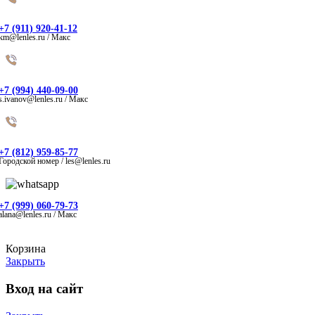
+7 (911) 920-41-12
km@lenles.ru / Макс
+7 (994) 440-09-00
s.ivanov@lenles.ru / Макс
+7 (812) 959-85-77
Городской номер / les@lenles.ru
+7 (999) 060-79-73
alana@lenles.ru / Макс
Корзина
Закрыть
Вход на сайт