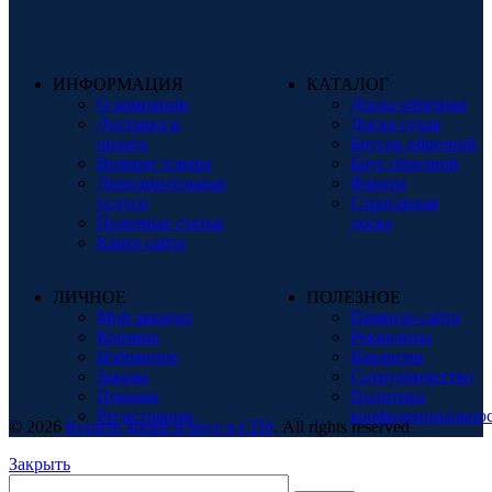
ИНФОРМАЦИЯ
КАТАЛОГ
О компании
Доска обрезная
Доставка и
Доска сухая
оплата
Брусок обрезной
Возврат товара
Брус обрезной
Дополнительные
Фанера
услуги
Строганная
Полезные статьи
доска
Карта сайта
ЛИЧНОЕ
ПОЛЕЗНОЕ
Мой аккаунт
Правила сайта
Корзина
Реквизиты
Избранное
Вакансии
Заказы
Сотрудничество
Помощь
Политика
Регистрация
конфиденциально
© 2026
Купить доски и брус в СПб
. All rights reserved
Закрыть