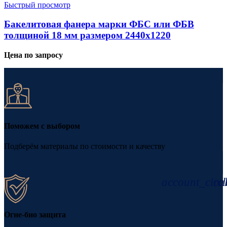
Быстрый просмотр
Бакелитовая фанера марки ФБС или ФБВ
толщиной 18 мм размером 2440х1220
Цена по запросу
Поможем с выбором
Подберём материалы по стоимости и качеству
account_circl
cal
Огне-био защита