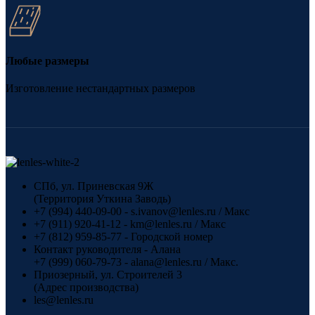
Любые размеры
Изготовление нестандартных размеров
СПб, ул. Приневская 9Ж
(Территория Уткина Заводь)
+7 (994) 440-09-00 - s.ivanov@lenles.ru / Макс
+7 (911) 920-41-12 - km@lenles.ru / Макс
+7 (812) 959-85-77 - Городской номер
Контакт руководителя - Алана
+7 (999) 060-79-73 - alana@lenles.ru / Макс.
Приозерный, ул. Строителей 3
(Адрес производства)
les@lenles.ru