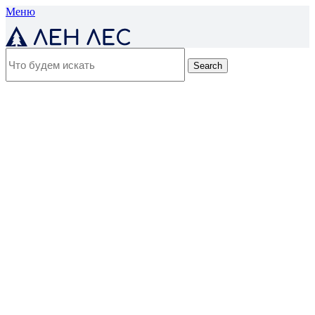
Меню
Search
0
единиц
/
0
₽