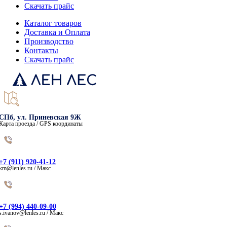
Скачать прайс
Каталог товаров
Доставка и Оплата
Производство
Контакты
Скачать прайс
СПб, ул. Приневская 9Ж
Карта проезда / GPS координаты
+7 (911) 920-41-12
km@lenles.ru / Макс
+7 (994) 440-09-00
s.ivanov@lenles.ru / Макс