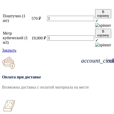
В
Поштучно (1
корзину
570
₽
шт)
✓
В
Метр
корзину
кубический (1
19,000
₽
✓
м3)
Закрыть
account_circl
cal
Оплата при доставке
Возможна доставка с оплатой материала на месте